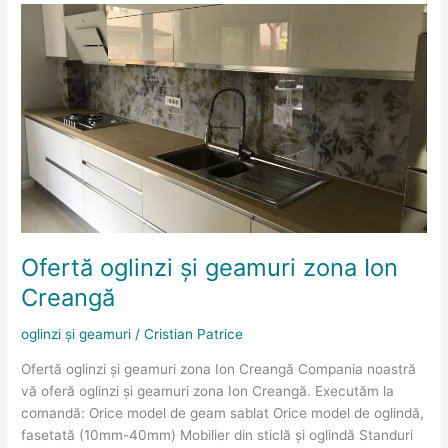
Ofertă
oglinzi
și
geamuri
zona
Ion
Creangă
Ofertă oglinzi și geamuri zona Ion
Creangă
oglinzi și geamuri
/
Cristian Patrice
Ofertă oglinzi și geamuri zona Ion Creangă Compania noastră
vă oferă oglinzi și geamuri zona Ion Creangă. Executăm la
comandă: Orice model de geam sablat Orice model de oglindă,
fasetată (10mm-40mm) Mobilier din sticlă și oglindă Standuri