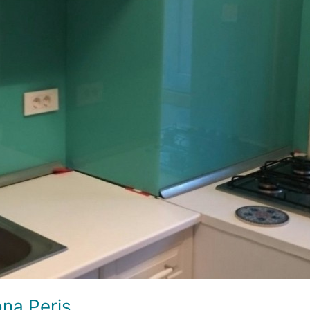
ona Periş