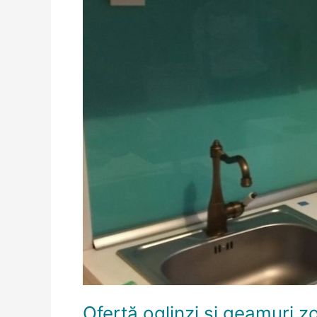
Ofertă oglinzi și geamuri z