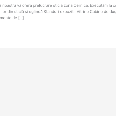
a noastră vă oferă prelucrare sticlă zona Cernica. Executăm la
r din sticlă și oglindă Standuri expoziții Vitrine Cabine de duș
emente de […]