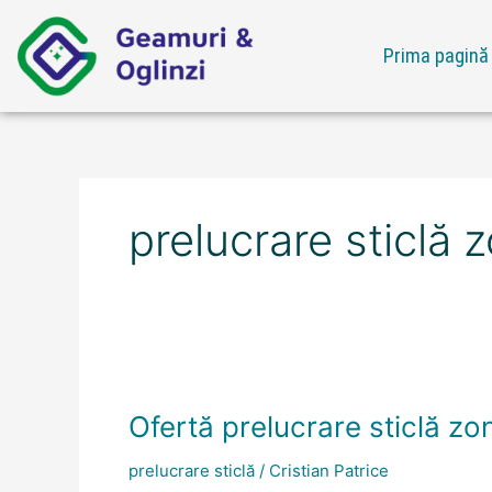
Skip
to
Prima pagină
content
prelucrare sticlă 
Ofertă
prelucrare
Ofertă prelucrare sticlă zo
sticlă
zona
prelucrare sticlă
/
Cristian Patrice
Cernica