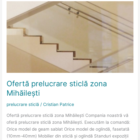
Ofertă
prelucrare
sticlă
zona
Mihăileşti
Ofertă prelucrare sticlă zona
Mihăileşti
prelucrare sticlă
/
Cristian Patrice
Ofertă prelucrare sticlă zona Mihăileşti Compania noastră vă
oferă prelucrare sticlă zona Mihăileşti. Executăm la comandă:
Orice model de geam sablat Orice model de oglindă, fasetată
(10mm-40mm) Mobilier din sticlă și oglindă Standuri expoziții