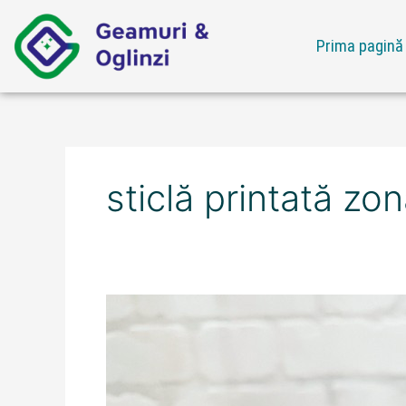
Skip
to
Prima pagină
content
sticlă printată zo
Ofertă
sticlă
printată
zona
Cernica