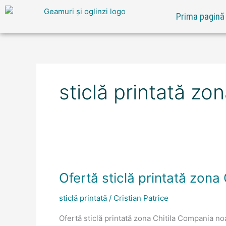
Skip
Prima pagină
to
content
sticlă printată zon
Ofertă
sticlă
Ofertă sticlă printată zona 
printată
zona
sticlă printată
/
Cristian Patrice
Chitila
Ofertă sticlă printată zona Chitila Compania n