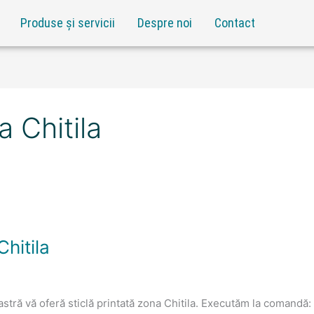
Produse și servicii
Despre noi
Contact
a Chitila
Chitila
oastră vă oferă sticlă printată zona Chitila. Executăm la comand