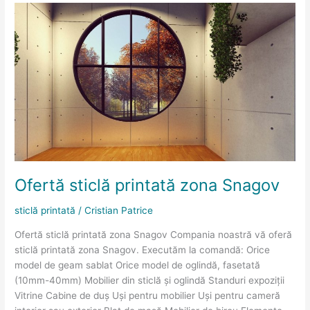
Ofertă
sticlă
printată
zona
Snagov
Ofertă sticlă printată zona Snagov
sticlă printată
/
Cristian Patrice
Ofertă sticlă printată zona Snagov Compania noastră vă oferă
sticlă printată zona Snagov. Executăm la comandă: Orice
model de geam sablat Orice model de oglindă, fasetată
(10mm-40mm) Mobilier din sticlă și oglindă Standuri expoziții
Vitrine Cabine de duș Uși pentru mobilier Uși pentru cameră