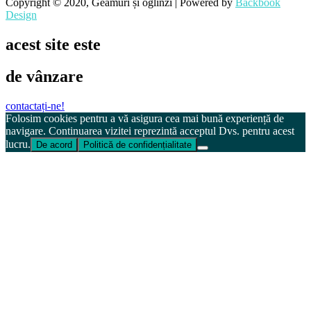
Copyright © 2020, Geamuri și oglinzi | Powered by
Backbook
Design
acest site este
de vânzare
contactați-ne!
Folosim cookies pentru a vă asigura cea mai bună experiență de
navigare. Continuarea vizitei reprezintă acceptul Dvs. pentru acest
lucru.
De acord
Politică de confidențialitate