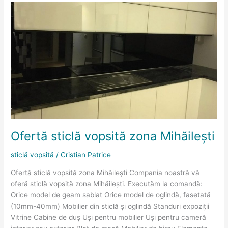
Ofertă
sticlă
vopsită
zona
Mihăileşti
Ofertă sticlă vopsită zona Mihăileşti
sticlă vopsită
/
Cristian Patrice
Ofertă sticlă vopsită zona Mihăileşti Compania noastră vă
oferă sticlă vopsită zona Mihăileşti. Executăm la comandă:
Orice model de geam sablat Orice model de oglindă, fasetată
(10mm-40mm) Mobilier din sticlă și oglindă Standuri expoziții
Vitrine Cabine de duș Uși pentru mobilier Uși pentru cameră