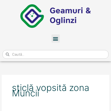
Skip
to
content
Meniu
Caută
sticlă vopsită zona
Muncii