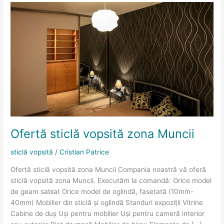
Ofertă
sticlă
vopsită
zona
Muncii
Ofertă sticlă vopsită zona Muncii
sticlă vopsită
/
Cristian Patrice
Ofertă sticlă vopsită zona Muncii Compania noastră vă oferă
sticlă vopsită zona Muncii. Executăm la comandă: Orice model
de geam sablat Orice model de oglindă, fasetată (10mm-
40mm) Mobilier din sticlă și oglindă Standuri expoziții Vitrine
Cabine de duș Uși pentru mobilier Uși pentru cameră interior