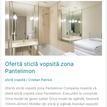
Ofertă
sticlă
vopsită
zona
Pantelimon
Ofertă sticlă vopsită zona
Pantelimon
sticlă vopsită
/
Cristian Patrice
Ofertă sticlă vopsită zona Pantelimon Compania noastră vă
oferă sticlă vopsită zona Pantelimon. Executăm la comandă:
Orice model de geam sablat Orice model de oglindă, fasetată
(10mm-40mm) Mobilier din sticlă și oglindă Standuri expoziții