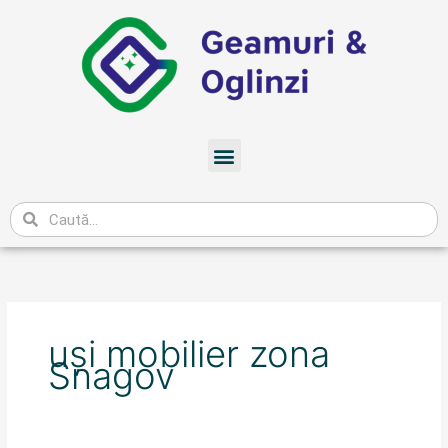
Skip
to
content
Meniu
Caută
uși mobilier zona
Snagov