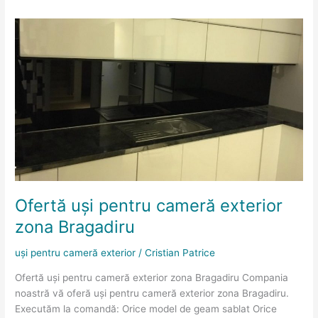
Ofertă
uși
pentru
cameră
exterior
zona
Bragadiru
Ofertă uși pentru cameră exterior
zona Bragadiru
uși pentru cameră exterior
/
Cristian Patrice
Ofertă uși pentru cameră exterior zona Bragadiru Compania
noastră vă oferă uși pentru cameră exterior zona Bragadiru.
Executăm la comandă: Orice model de geam sablat Orice