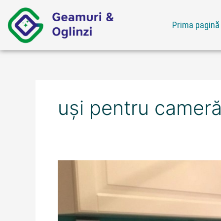
Skip
to
Prima pagină
content
uși pentru cameră 
Ofertă
uși
pentru
cameră
interior