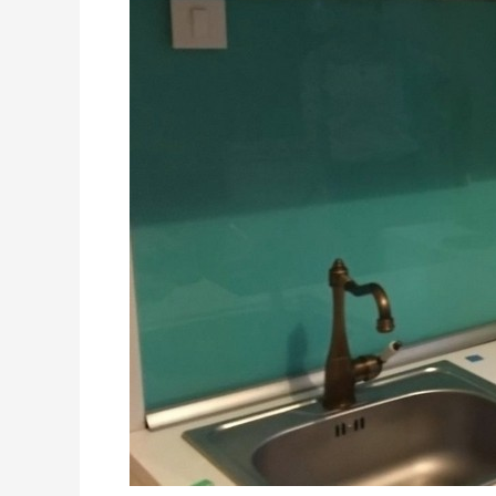
zona
Glina