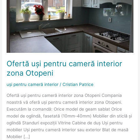
cameră
interior
zona
Otopeni
Ofertă uși pentru cameră interior
zona Otopeni
uși pentru cameră interior
/
Cristian Patrice
Ofertă uși pentru cameră interior zona Otopeni Compania
noastră vă oferă uși pentru cameră interior zona Otopeni.
Executăm la comandă: Orice model de geam sablat Orice
model de oglindă, fasetată (10mm-40mm) Mobilier din sticlă și
oglindă Standuri expoziții Vitrine Cabine de duș Uși pentru
mobilier Uși pentru cameră interior sau exterior Blat de masă
Mobilier […]