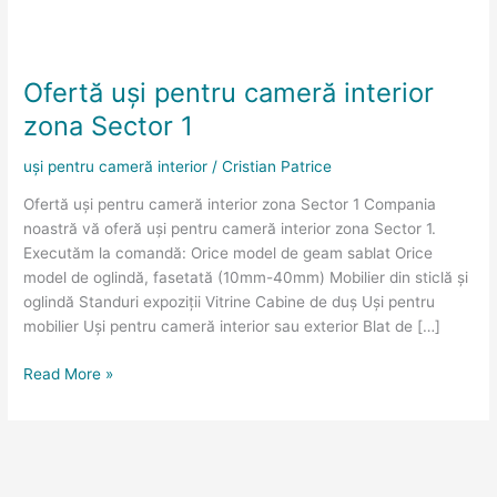
Ofertă
uși
Ofertă uși pentru cameră interior
pentru
cameră
zona Sector 1
interior
zona
uși pentru cameră interior
/
Cristian Patrice
Sector
Ofertă uși pentru cameră interior zona Sector 1 Compania
1
noastră vă oferă uși pentru cameră interior zona Sector 1.
Executăm la comandă: Orice model de geam sablat Orice
model de oglindă, fasetată (10mm-40mm) Mobilier din sticlă și
oglindă Standuri expoziții Vitrine Cabine de duș Uși pentru
mobilier Uși pentru cameră interior sau exterior Blat de […]
Read More »