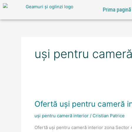
Skip
Prima pagină
to
content
uși pentru cameră
Ofertă
uși
Ofertă uși pentru cameră i
pentru
cameră
uși pentru cameră interior
/
Cristian Patrice
interior
zona
Ofertă uși pentru cameră interior zona Sector
Sector