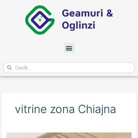
Skip
to
content
Meniu
Caută
vitrine zona Chiajna
Ofertă