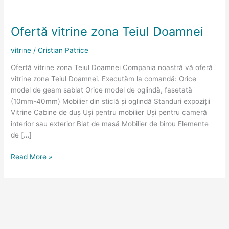
Ofertă
vitrine
Ofertă vitrine zona Teiul Doamnei
zona
Teiul
vitrine
/
Cristian Patrice
Doamnei
Ofertă vitrine zona Teiul Doamnei Compania noastră vă oferă
vitrine zona Teiul Doamnei. Executăm la comandă: Orice
model de geam sablat Orice model de oglindă, fasetată
(10mm-40mm) Mobilier din sticlă și oglindă Standuri expoziții
Vitrine Cabine de duș Uși pentru mobilier Uși pentru cameră
interior sau exterior Blat de masă Mobilier de birou Elemente
de […]
Read More »