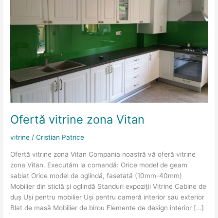
vitrine
zona
Vitan
Ofertă vitrine zona Vitan
vitrine
/
Cristian Patrice
Ofertă vitrine zona Vitan Compania noastră vă oferă vitrine
zona Vitan. Executăm la comandă: Orice model de geam
sablat Orice model de oglindă, fasetată (10mm-40mm)
Mobilier din sticlă și oglindă Standuri expoziții Vitrine Cabine de
duș Uși pentru mobilier Uși pentru cameră interior sau exterior
Blat de masă Mobilier de birou Elemente de design interior […]