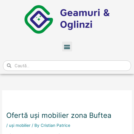
Skip
to
content
Meniu
Caută
Ofertă uși mobilier zona Buftea
/
uși mobilier
/ By
Cristian Patrice