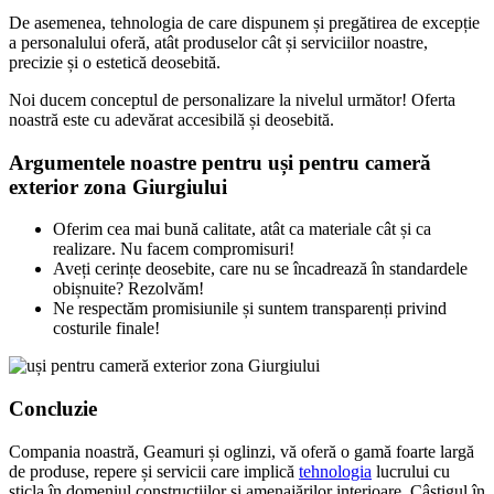
De asemenea, tehnologia de care dispunem și pregătirea de excepție
a personalului oferă, atât produselor cât și serviciilor noastre,
precizie și o estetică deosebită.
Noi ducem conceptul de personalizare la nivelul următor! Oferta
noastră este cu adevărat accesibilă și deosebită.
Argumentele noastre pentru uși pentru cameră
exterior zona Giurgiului
Oferim cea mai bună calitate, atât ca materiale cât și ca
realizare. Nu facem compromisuri!
Aveți cerințe deosebite, care nu se încadrează în standardele
obișnuite? Rezolvăm!
Ne respectăm promisiunile și suntem transparenți privind
costurile finale!
Concluzie
Compania noastră, Geamuri și oglinzi, vă oferă o gamă foarte largă
de produse, repere și servicii care implică
tehnologia
lucrului cu
sticla în domeniul construcțiilor și amenajărilor interioare. Câștigul în