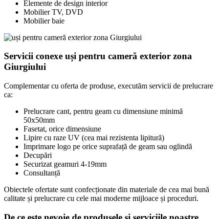
Elemente de design interior
Mobilier TV, DVD
Mobilier baie
Servicii conexe uși pentru cameră exterior zona
Giurgiului
Complementar cu oferta de produse, executăm servicii de prelucrare
ca:
Prelucrare cant, pentru geam cu dimensiune minimă
50x50mm
Fasetat, orice dimensiune
Lipire cu raze UV (cea mai rezistenta lipitură)
Imprimare logo pe orice suprafață de geam sau oglindă
Decupări
Securizat geamuri 4-19mm
Consultanță
Obiectele ofertate sunt confecționate din materiale de cea mai bună
calitate și prelucrare cu cele mai moderne mijloace și proceduri.
De ce este nevoie de produsele și serviciile noastre