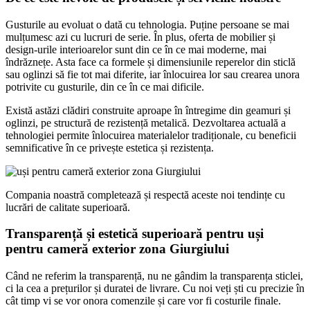
Gusturile au evoluat o dată cu tehnologia. Puține persoane se mai
mulțumesc azi cu lucruri de serie. În plus, oferta de mobilier și
design-urile interioarelor sunt din ce în ce mai moderne, mai
îndrăznețe. Asta face ca formele și dimensiunile reperelor din sticlă
sau oglinzi să fie tot mai diferite, iar înlocuirea lor sau crearea unora
potrivite cu gusturile, din ce în ce mai dificile.
Există astăzi clădiri construite aproape în întregime din geamuri și
oglinzi, pe structură de rezistență metalică. Dezvoltarea actuală a
tehnologiei permite înlocuirea materialelor tradiționale, cu beneficii
semnificative în ce privește estetica și rezistența.
Compania noastră completează și respectă aceste noi tendințe cu
lucrări de calitate superioară.
Transparență și estetică superioară pentru uși
pentru cameră exterior zona Giurgiului
Când ne referim la transparență, nu ne gândim la transparența sticlei,
ci la cea a prețurilor și duratei de livrare. Cu noi veți ști cu precizie în
cât timp vi se vor onora comenzile și care vor fi costurile finale.