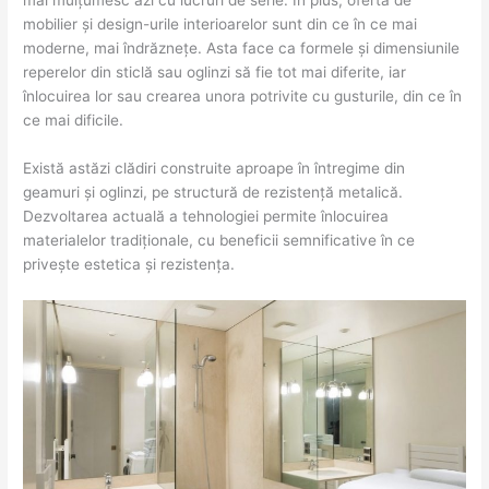
mai mulțumesc azi cu lucruri de serie. În plus, oferta de
mobilier și design-urile interioarelor sunt din ce în ce mai
moderne, mai îndrăznețe. Asta face ca formele și dimensiunile
reperelor din sticlă sau oglinzi să fie tot mai diferite, iar
înlocuirea lor sau crearea unora potrivite cu gusturile, din ce în
ce mai dificile.
Există astăzi clădiri construite aproape în întregime din
geamuri și oglinzi, pe structură de rezistență metalică.
Dezvoltarea actuală a tehnologiei permite înlocuirea
materialelor tradiționale, cu beneficii semnificative în ce
privește estetica și rezistența.