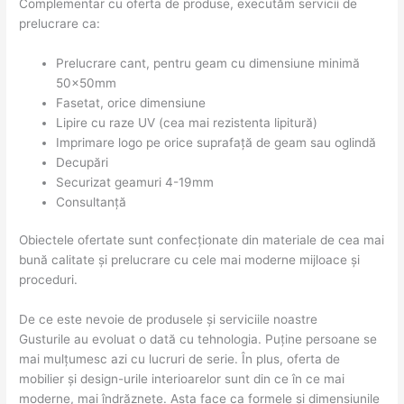
Complementar cu oferta de produse, executăm servicii de
prelucrare ca:
Prelucrare cant, pentru geam cu dimensiune minimă
50x50mm
Fasetat, orice dimensiune
Lipire cu raze UV (cea mai rezistenta lipitură)
Imprimare logo pe orice suprafață de geam sau oglindă
Decupări
Securizat geamuri 4-19mm
Consultanță
Obiectele ofertate sunt confecționate din materiale de cea mai
bună calitate și prelucrare cu cele mai moderne mijloace și
proceduri.
De ce este nevoie de produsele și serviciile noastre
Gusturile au evoluat o dată cu tehnologia. Puține persoane se
mai mulțumesc azi cu lucruri de serie. În plus, oferta de
mobilier și design-urile interioarelor sunt din ce în ce mai
moderne, mai îndrăznețe. Asta face ca formele și dimensiunile